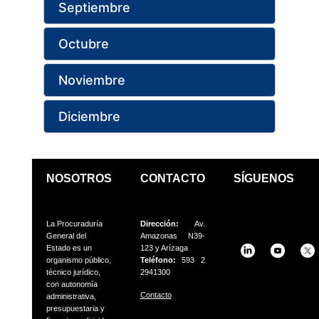
Septiembre
Octubre
Noviembre
Diciembre
NOSOTROS
CONTACTO
SÍGUENOS
La Procuraduría
Dirección:
Av.
General del
Amazonas N39-
Estado es un
123 y Arízaga
organismo público,
Teléfono:
593 2
técnico jurídico,
2941300
con autonomía
Contacto
administrativa,
presupuestaria
y