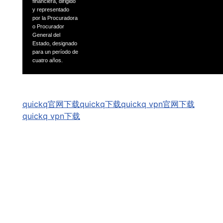
financiera, dirigido
y representado
por la Procuradora
o
Procurador
General del
Estado, designado
para un período
de
cuatro años.
GSpeech
quickq官网下载
quickq下载
quickq vpn官网下载
quickq vpn下载