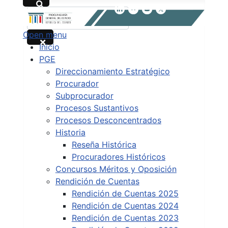
Buscar
Open menu
Type 2 or more characters for results.
Inicio
PGE
Direccionamiento Estratégico
Procurador
Subprocurador
Procesos Sustantivos
Procesos Desconcentrados
Historia
Reseña Histórica
Procuradores Históricos
Concursos Méritos y Oposición
Rendición de Cuentas
Rendición de Cuentas 2025
Rendición de Cuentas 2024
Rendición de Cuentas 2023