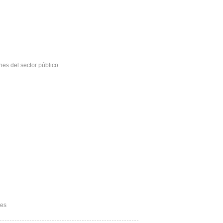
n las instituciones del sector público
les