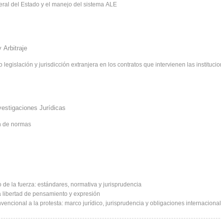
eral del Estado y el manejo del sistema ALE
 Arbitraje
Sometimiento a arbitraje nacional, internacional o legislación y jurisdicción extranjera en los contratos que interviene
nvestigaciones Jurídicas
ón de normas
 de la fuerza: estándares, normativa y jurisprudencia
a libertad de pensamiento y expresión
encional a la protesta: marco jurídico, jurisprudencia y obligaciones internaciona