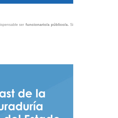
dispensable ser
funcionario/a público/a.
Si