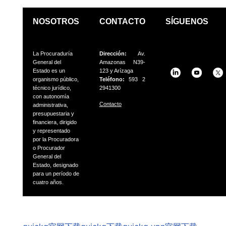
NOSOTROS
CONTACTO
SÍGUENOS
La Procuraduría
Dirección:
Av.
General del
Amazonas N39-
Estado es un
123 y Arízaga
organismo público,
Teléfono:
593 2
técnico jurídico,
2941300
con autonomía
Contacto
administrativa,
presupuestaria
y
financiera, dirigido
y representado
por la Procuradora
o
Procurador
General del
Estado, designado
para un período
de
cuatro años.
GSpeech