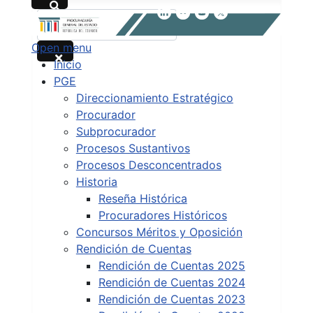
Buscar
Open menu
Type 2 or more characters for results.
Inicio
PGE
Direccionamiento Estratégico
Procurador
Subprocurador
Procesos Sustantivos
Procesos Desconcentrados
Historia
Reseña Histórica
Procuradores Históricos
Concursos Méritos y Oposición
Rendición de Cuentas
Rendición de Cuentas 2025
Rendición de Cuentas 2024
Rendición de Cuentas 2023