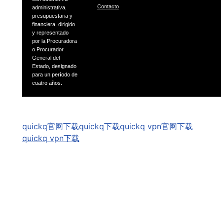
Contacto
administrativa,
presupuestaria
y
financiera, dirigido
y representado
por la Procuradora
o
Procurador
General del
Estado, designado
para un período
de
cuatro años.
GSpeech
quickq官网下载
quickq下载
quickq vpn官网下载
quickq vpn下载