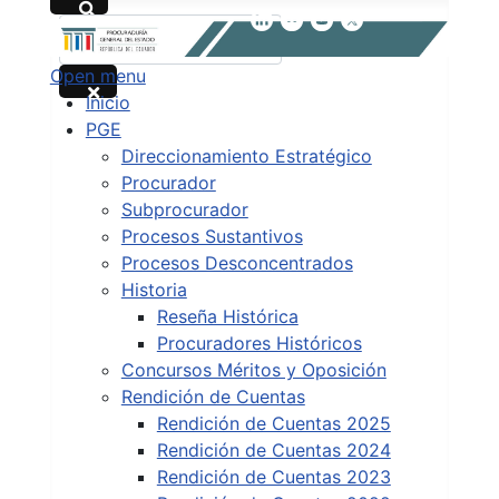
Buscar
Open menu
Type 2 or more characters for results.
Inicio
PGE
Direccionamiento Estratégico
Procurador
Subprocurador
Procesos Sustantivos
Procesos Desconcentrados
Historia
Reseña Histórica
Procuradores Históricos
Concursos Méritos y Oposición
Rendición de Cuentas
Rendición de Cuentas 2025
Rendición de Cuentas 2024
Rendición de Cuentas 2023