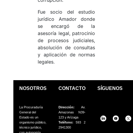
corrupción.
Fue socio del estudio
jurídico Amador donde
se encargó de la
asesoría legal, patrocinio
de procesos judiciales,
absolución de consultas
y aplicación de normas
legales.
NOSOTROS
CONTACTO
SÍGUENOS
La Procuraduría
Dirección:
Av.
General del
Amazonas N39-
Estado es un
123 y Arízaga
organismo público,
Teléfono:
593 2
técnico jurídico,
2941300
con autonomía