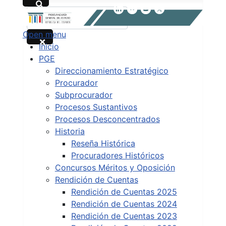
Buscar
Open menu
Type 2 or more characters for results.
Inicio
PGE
Direccionamiento Estratégico
Procurador
Subprocurador
Procesos Sustantivos
Procesos Desconcentrados
Historia
Reseña Histórica
Procuradores Históricos
Concursos Méritos y Oposición
Rendición de Cuentas
Rendición de Cuentas 2025
Rendición de Cuentas 2024
Rendición de Cuentas 2023