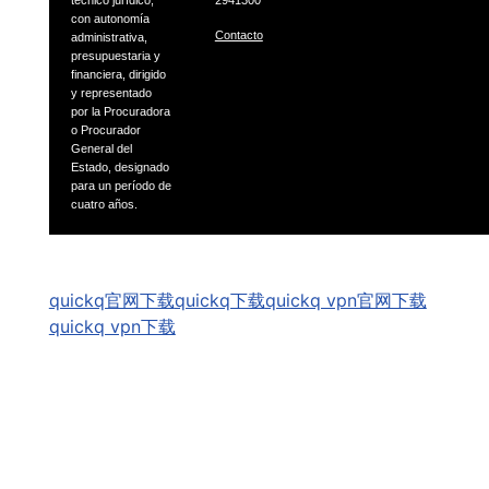
técnico jurídico,
2941300
con autonomía
Contacto
administrativa,
presupuestaria
y
financiera, dirigido
y representado
por la Procuradora
o
Procurador
General del
Estado, designado
para un período
de
cuatro años.
GSpeech
quickq官网下载
quickq下载
quickq vpn官网下载
quickq vpn下载