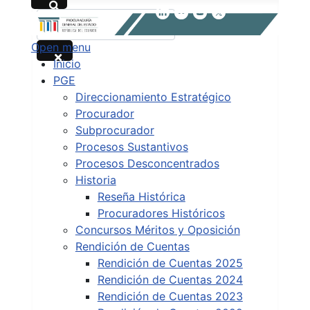
Buscar
Open menu
Type 2 or more characters for results.
Inicio
PGE
Direccionamiento Estratégico
Procurador
Subprocurador
Procesos Sustantivos
Procesos Desconcentrados
Historia
Reseña Histórica
Procuradores Históricos
Concursos Méritos y Oposición
Rendición de Cuentas
Rendición de Cuentas 2025
Rendición de Cuentas 2024
Rendición de Cuentas 2023