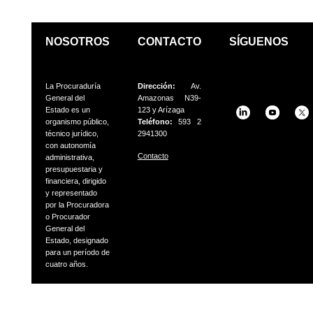
NOSOTROS
CONTACTO
SÍGUENOS
La Procuraduría
Dirección:
Av.
General del
Amazonas N39-
Estado es un
123 y Arízaga
organismo público,
Teléfono:
593 2
técnico jurídico,
2941300
con autonomía
Contacto
administrativa,
presupuestaria
y
financiera, dirigido
y representado
por la Procuradora
o
Procurador
General del
Estado, designado
para un período
de
cuatro años.
GSpeech