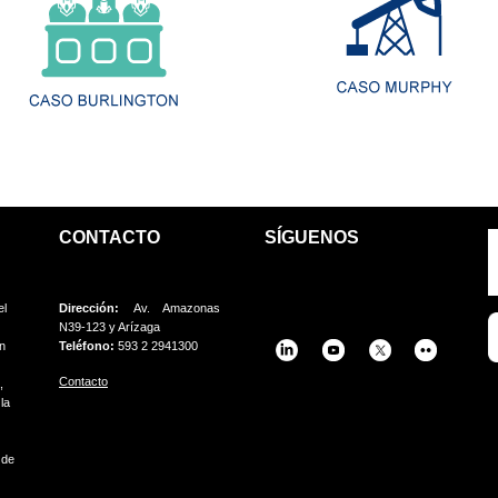
CONTACTO
SÍGUENOS
el
Dirección:
Av. Amazonas
N39-123 y Arízaga
on
Teléfono:
593 2 2941300
Contacto
,
la
o
de