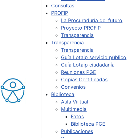
Consultas
PROFIP
La Procuraduría del futuro
Proyecto PROFIP
Transparencia
Transparencia
Transparencia
Guía Lotaip servicio público
Guía Lotaip ciudadanía
Reuniones PGE
Copias Certificadas
Convenios
Biblioteca
Aula Virtual
Multimedia
Fotos
Biblioteca PGE
Publicaciones