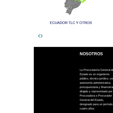
NOSOTROS
La Procuraduría General d
Estado es un organismo
público,
técnico jurídico, c
autonomía administrativa,
presupuestaria
y financiera
dirigido y representado por 
Procuradora o
Procurador
General del Estado,
designado para un períod
cuatro años.