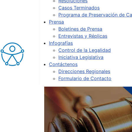
Resoluciones
Casos Terminados
Programa de Preservación de Ca
Prensa
Boletines de Prensa
Entrevistas y Réplicas
Infografías
Control de la Legalidad
Iniciativa Legislativa
Contáctenos
Direcciones Regionales
Formulario de Contacto