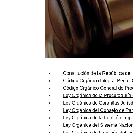
Constitución de la República de
Código Orgánico Integral Penal,
Código Orgánico General de Pr
Ley Orgánica de la Procuraduría
Ley Orgánica de Garantías Jurisd
Ley Orgánica del Consejo de Par
Ley Orgánica de la Función Legis
Ley Orgánica del Sistema Nacion
Ley Orgánica de Extinción del D