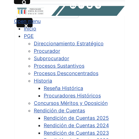
Buscar
Open menu
Type 2 or more characters for results.
Inicio
PGE
Direccionamiento Estratégico
Procurador
Subprocurador
Procesos Sustantivos
Procesos Desconcentrados
Historia
Reseña Histórica
Procuradores Históricos
Concursos Méritos y Oposición
Rendición de Cuentas
Rendición de Cuentas 2025
Rendición de Cuentas 2024
Rendición de Cuentas 2023