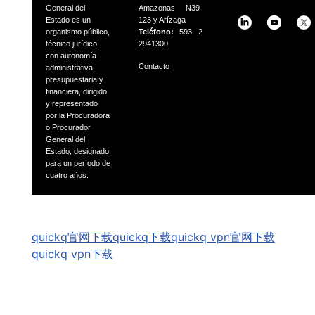
General del
Amazonas N39-
Estado es un
123 y Arízaga
organismo público,
Teléfono:
593 2
técnico jurídico,
2941300
con autonomía
Contacto
administrativa,
presupuestaria
y
financiera, dirigido
y representado
por la Procuradora
o
Procurador
General del
Estado, designado
para un período
de
cuatro años.
GSpeech
quickq官网下载
quickq下载
quickq vpn官网下载
quickq vpn下载