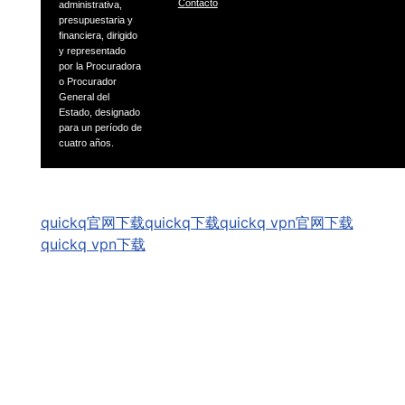
Contacto
administrativa,
presupuestaria
y
financiera, dirigido
y representado
por la Procuradora
o
Procurador
General del
Estado, designado
para un período
de
cuatro años.
GSpeech
quickq官网下载
quickq下载
quickq vpn官网下载
quickq vpn下载