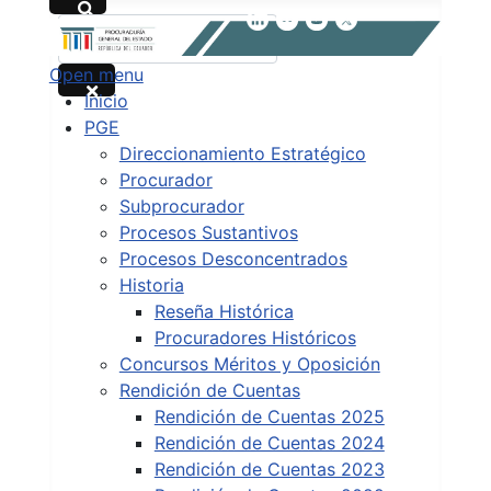
Buscar
Open menu
Type 2 or more characters for results.
Inicio
PGE
Direccionamiento Estratégico
Procurador
Subprocurador
Procesos Sustantivos
Procesos Desconcentrados
Historia
Reseña Histórica
Procuradores Históricos
Concursos Méritos y Oposición
Rendición de Cuentas
Rendición de Cuentas 2025
Rendición de Cuentas 2024
Rendición de Cuentas 2023