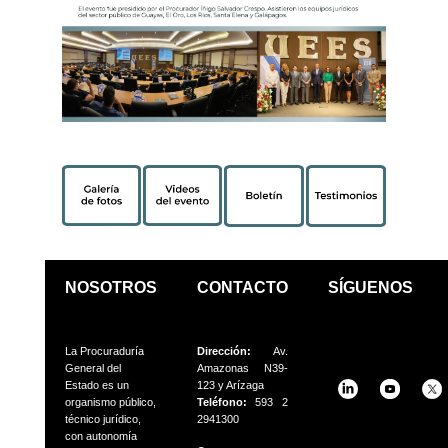
NOSOTROS
CONTACTO
SÍGUENOS
La Procuraduría
Dirección:
Av.
General del
Amazonas N39-
Estado es un
123 y Arízaga
organismo público,
Teléfono:
593 2
técnico jurídico,
2941300
con autonomía