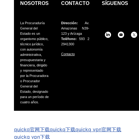
NOSOTROS
CONTACTO
SÍGUENOS
La Procuraduría
Dirección:
Av.
General del
Amazonas N39-
Estado es un
123 y Arízaga
organismo público,
Teléfono:
593 2
técnico jurídico,
2941300
con autonomía
Contacto
administrativa,
presupuestaria
y
financiera, dirigido
y representado
por la Procuradora
o
Procurador
General del
Estado, designado
para un período
de
cuatro años.
GSpeech
quickq官网下载
quickq下载
quickq vpn官网下载
quickq vpn下载