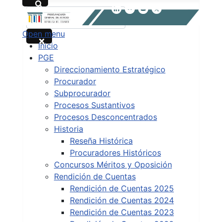
Buscar
Open menu
Type 2 or more characters for results.
Inicio
PGE
Direccionamiento Estratégico
Procurador
Subprocurador
Procesos Sustantivos
Procesos Desconcentrados
Historia
Reseña Histórica
Procuradores Históricos
Concursos Méritos y Oposición
Rendición de Cuentas
Rendición de Cuentas 2025
Rendición de Cuentas 2024
Rendición de Cuentas 2023